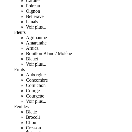
Carotte
Poireau
Oignon
Betterave
Panais
Voir plus...
Fleurs
Agripaume
Amaranthe
Arnica
Bouillon Blanc / Molène
Bleuet
Voir plus...
Fruits
Aubergine
Concombre
Cornichon
Courge
Courgette
Voir plus...
Feuilles
Blette
Brocoli
Chou
Cresson