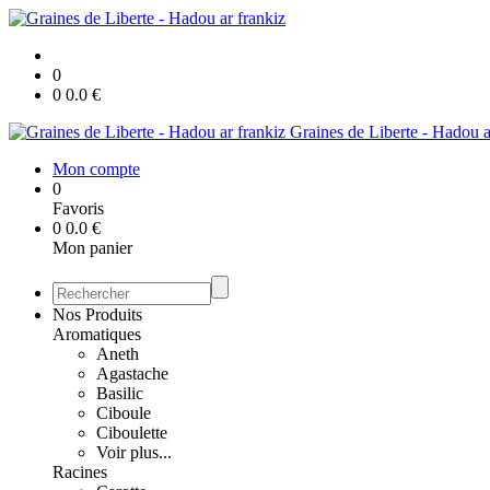
0
0
0.0
€
Graines de Liberte - Hadou a
Mon compte
0
Favoris
0
0.0
€
Mon panier
Nos Produits
Aromatiques
Aneth
Agastache
Basilic
Ciboule
Ciboulette
Voir plus...
Racines