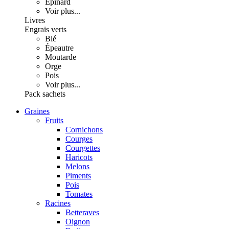
Épinard
Voir plus...
Livres
Engrais verts
Blé
Épeautre
Moutarde
Orge
Pois
Voir plus...
Pack sachets
Graines
Fruits
Cornichons
Courges
Courgettes
Haricots
Melons
Piments
Pois
Tomates
Racines
Betteraves
Oignon