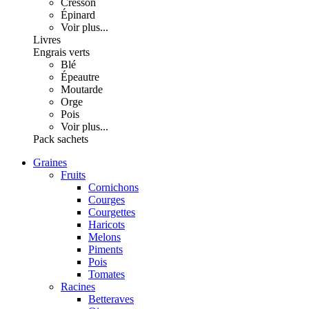
Cresson
Épinard
Voir plus...
Livres
Engrais verts
Blé
Épeautre
Moutarde
Orge
Pois
Voir plus...
Pack sachets
Graines
Fruits
Cornichons
Courges
Courgettes
Haricots
Melons
Piments
Pois
Tomates
Racines
Betteraves