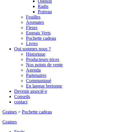
Oignon
Radis
Poireau
Feuilles
Aromates
Fleurs
Engrais Verts
Pochette cadeau
Livres
Qui sommes nous ?
Historique
Producteurs·trices
Nos points de vente
Agenda
Partenaires
Communiqué
En langue bretonne
Devenir associé·e
Conseils
contact
Graines
>
Pochette cadeau
Graines
Fruits