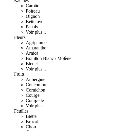
Racines
Carotte
Poireau
Oignon
Betterave
Panais
Voir plus...
Fleurs
Agripaume
Amaranthe
Arnica
Bouillon Blanc / Molène
Bleuet
Voir plus...
Fruits
Aubergine
Concombre
Cornichon
Courge
Courgette
Voir plus...
Feuilles
Blette
Brocoli
Chou