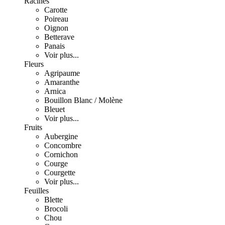
Racines
Carotte
Poireau
Oignon
Betterave
Panais
Voir plus...
Fleurs
Agripaume
Amaranthe
Arnica
Bouillon Blanc / Molène
Bleuet
Voir plus...
Fruits
Aubergine
Concombre
Cornichon
Courge
Courgette
Voir plus...
Feuilles
Blette
Brocoli
Chou