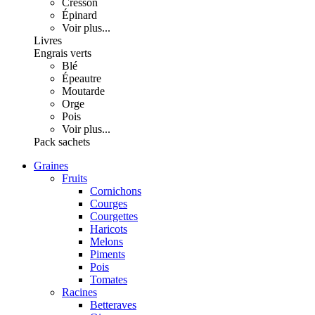
Cresson
Épinard
Voir plus...
Livres
Engrais verts
Blé
Épeautre
Moutarde
Orge
Pois
Voir plus...
Pack sachets
Graines
Fruits
Cornichons
Courges
Courgettes
Haricots
Melons
Piments
Pois
Tomates
Racines
Betteraves