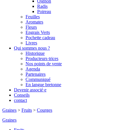
Oignon
Radis
Poireau
Feuilles
Aromates
Fleurs
Engrais Verts
Pochette cadeau
Livres
Qui sommes nous ?
Historique
Producteurs·trices
Nos points de vente
Agenda
Partenaires
Communiqué
En langue bretonne
Devenir associé·e
Conseils
contact
Graines
>
Fruits
>
Courges
Graines
Fruits