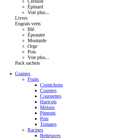
Cresson
Épinard
Voir plus...
Livres
Engrais verts
Blé
Épeautre
Moutarde
Orge
Pois
Voir plus...
Pack sachets
Graines
Fruits
Cornichons
Courges
Courgettes
Haricots
Melons
Piments
Pois
Tomates
Racines
Betteraves