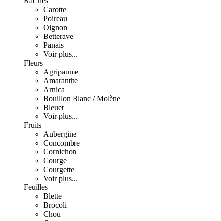
Racines
Carotte
Poireau
Oignon
Betterave
Panais
Voir plus...
Fleurs
Agripaume
Amaranthe
Arnica
Bouillon Blanc / Molène
Bleuet
Voir plus...
Fruits
Aubergine
Concombre
Cornichon
Courge
Courgette
Voir plus...
Feuilles
Blette
Brocoli
Chou