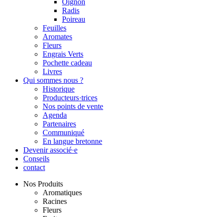
Oignon
Radis
Poireau
Feuilles
Aromates
Fleurs
Engrais Verts
Pochette cadeau
Livres
Qui sommes nous ?
Historique
Producteurs·trices
Nos points de vente
Agenda
Partenaires
Communiqué
En langue bretonne
Devenir associé·e
Conseils
contact
Nos Produits
Aromatiques
Racines
Fleurs