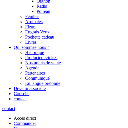
Oignon
Radis
Poireau
Feuilles
Aromates
Fleurs
Engrais Verts
Pochette cadeau
Livres
Qui sommes nous ?
Historique
Producteurs·trices
Nos points de vente
Agenda
Partenaires
Communiqué
En langue bretonne
Devenir associé·e
Conseils
contact
contact
Accès direct
Commander