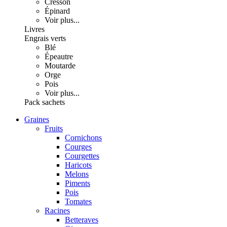
Cresson
Épinard
Voir plus...
Livres
Engrais verts
Blé
Épeautre
Moutarde
Orge
Pois
Voir plus...
Pack sachets
Graines
Fruits
Cornichons
Courges
Courgettes
Haricots
Melons
Piments
Pois
Tomates
Racines
Betteraves