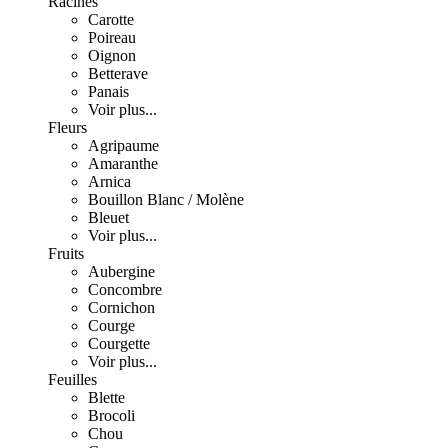
Racines
Carotte
Poireau
Oignon
Betterave
Panais
Voir plus...
Fleurs
Agripaume
Amaranthe
Arnica
Bouillon Blanc / Molène
Bleuet
Voir plus...
Fruits
Aubergine
Concombre
Cornichon
Courge
Courgette
Voir plus...
Feuilles
Blette
Brocoli
Chou