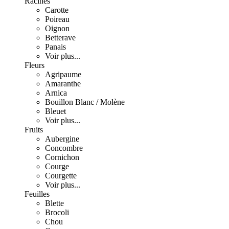
Racines
Carotte
Poireau
Oignon
Betterave
Panais
Voir plus...
Fleurs
Agripaume
Amaranthe
Arnica
Bouillon Blanc / Molène
Bleuet
Voir plus...
Fruits
Aubergine
Concombre
Cornichon
Courge
Courgette
Voir plus...
Feuilles
Blette
Brocoli
Chou