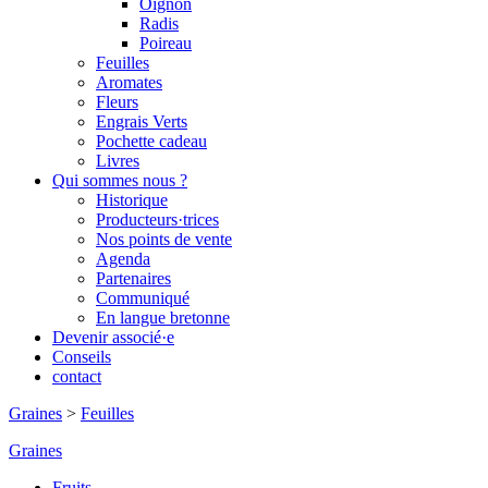
Oignon
Radis
Poireau
Feuilles
Aromates
Fleurs
Engrais Verts
Pochette cadeau
Livres
Qui sommes nous ?
Historique
Producteurs·trices
Nos points de vente
Agenda
Partenaires
Communiqué
En langue bretonne
Devenir associé·e
Conseils
contact
Graines
>
Feuilles
Graines
Fruits