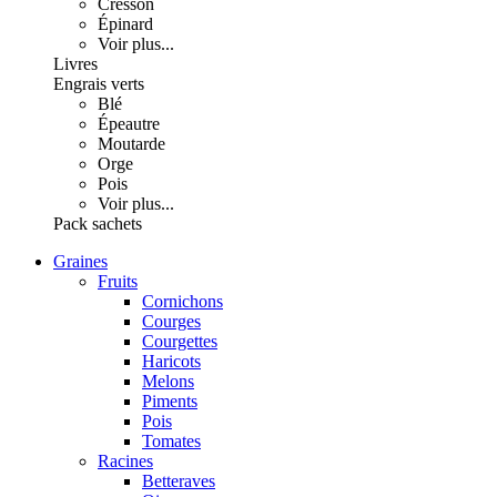
Cresson
Épinard
Voir plus...
Livres
Engrais verts
Blé
Épeautre
Moutarde
Orge
Pois
Voir plus...
Pack sachets
Graines
Fruits
Cornichons
Courges
Courgettes
Haricots
Melons
Piments
Pois
Tomates
Racines
Betteraves