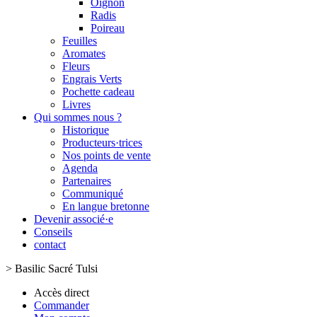
Oignon
Radis
Poireau
Feuilles
Aromates
Fleurs
Engrais Verts
Pochette cadeau
Livres
Qui sommes nous ?
Historique
Producteurs·trices
Nos points de vente
Agenda
Partenaires
Communiqué
En langue bretonne
Devenir associé·e
Conseils
contact
>
Basilic Sacré Tulsi
Accès direct
Commander