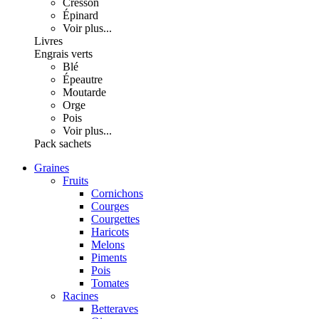
Cresson
Épinard
Voir plus...
Livres
Engrais verts
Blé
Épeautre
Moutarde
Orge
Pois
Voir plus...
Pack sachets
Graines
Fruits
Cornichons
Courges
Courgettes
Haricots
Melons
Piments
Pois
Tomates
Racines
Betteraves