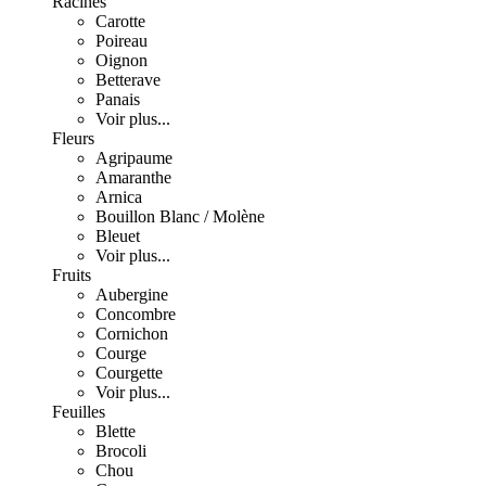
Racines
Carotte
Poireau
Oignon
Betterave
Panais
Voir plus...
Fleurs
Agripaume
Amaranthe
Arnica
Bouillon Blanc / Molène
Bleuet
Voir plus...
Fruits
Aubergine
Concombre
Cornichon
Courge
Courgette
Voir plus...
Feuilles
Blette
Brocoli
Chou