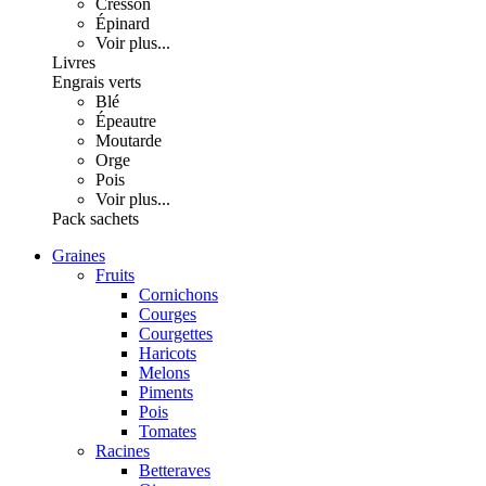
Cresson
Épinard
Voir plus...
Livres
Engrais verts
Blé
Épeautre
Moutarde
Orge
Pois
Voir plus...
Pack sachets
Graines
Fruits
Cornichons
Courges
Courgettes
Haricots
Melons
Piments
Pois
Tomates
Racines
Betteraves