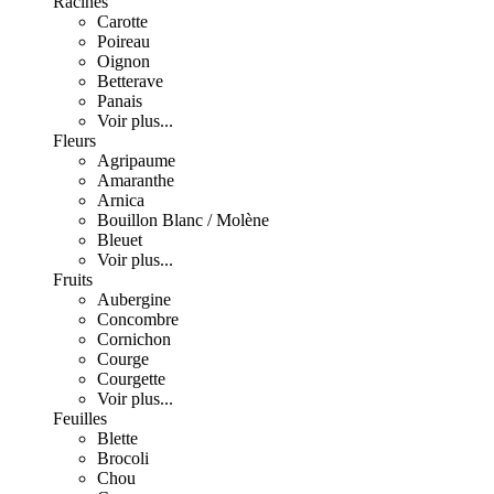
Racines
Carotte
Poireau
Oignon
Betterave
Panais
Voir plus...
Fleurs
Agripaume
Amaranthe
Arnica
Bouillon Blanc / Molène
Bleuet
Voir plus...
Fruits
Aubergine
Concombre
Cornichon
Courge
Courgette
Voir plus...
Feuilles
Blette
Brocoli
Chou