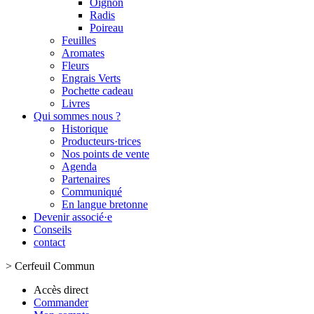
Oignon
Radis
Poireau
Feuilles
Aromates
Fleurs
Engrais Verts
Pochette cadeau
Livres
Qui sommes nous ?
Historique
Producteurs·trices
Nos points de vente
Agenda
Partenaires
Communiqué
En langue bretonne
Devenir associé·e
Conseils
contact
>
Cerfeuil Commun
Accès direct
Commander