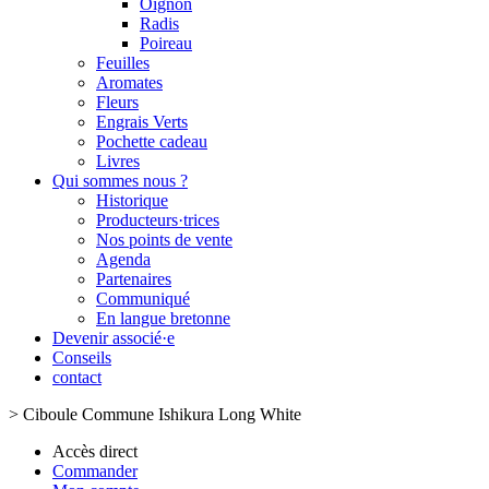
Oignon
Radis
Poireau
Feuilles
Aromates
Fleurs
Engrais Verts
Pochette cadeau
Livres
Qui sommes nous ?
Historique
Producteurs·trices
Nos points de vente
Agenda
Partenaires
Communiqué
En langue bretonne
Devenir associé·e
Conseils
contact
>
Ciboule Commune Ishikura Long White
Accès direct
Commander