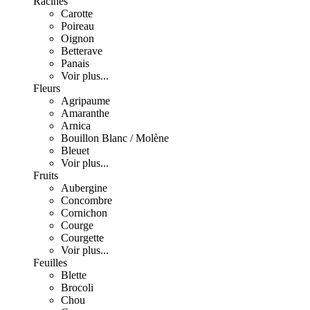
Racines
Carotte
Poireau
Oignon
Betterave
Panais
Voir plus...
Fleurs
Agripaume
Amaranthe
Arnica
Bouillon Blanc / Molène
Bleuet
Voir plus...
Fruits
Aubergine
Concombre
Cornichon
Courge
Courgette
Voir plus...
Feuilles
Blette
Brocoli
Chou