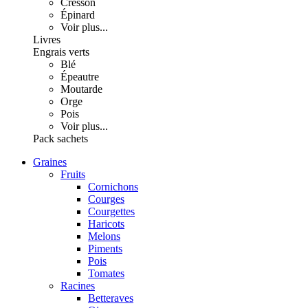
Cresson
Épinard
Voir plus...
Livres
Engrais verts
Blé
Épeautre
Moutarde
Orge
Pois
Voir plus...
Pack sachets
Graines
Fruits
Cornichons
Courges
Courgettes
Haricots
Melons
Piments
Pois
Tomates
Racines
Betteraves