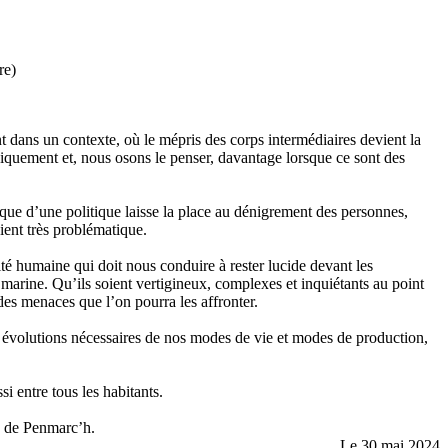
re)
t dans un contexte, où le mépris des corps intermédiaires devient la
siquement et, nous osons le penser, davantage lorsque ce sont des
que d’une politique laisse la place au dénigrement des personnes,
ient très problématique.
té humaine qui doit nous conduire à rester lucide devant les
 marine. Qu’ils soient vertigineux, complexes et inquiétants au point
 des menaces que l’on pourra les affronter.
ux évolutions nécessaires de nos modes de vie et modes de production,
si entre tous les habitants.
ne de Penmarc’h.
Le 30 mai 2024