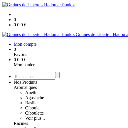
0
0
0.0
€
Graines de Liberte - Hadou a
Mon compte
0
Favoris
0
0.0
€
Mon panier
Nos Produits
Aromatiques
Aneth
Agastache
Basilic
Ciboule
Ciboulette
Voir plus...
Racines