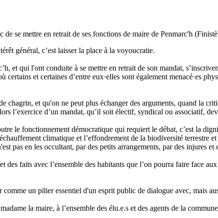
se mettre en retrait de ses fonctions de maire de Penmarc'h (Finistè
térêt général, c’est laisser la place à la voyoucratie.
 et qui l'ont conduite à se mettre en retrait de son mandat, s’inscriven
 où certains et certaines d’entre eux·elles sont également menacé·es phy
 chagrin, et qu'on ne peut plus échanger des arguments, quand la criti
s l’exercice d’un mandat, qu’il soit électif, syndical ou associatif, dev
tre le fonctionnement démocratique qui requiert le débat, c’est la digni
échauffement climatique et l’effondrement de la biodiversité terrestre et
est pas en les occultant, par des petits arrangements, par des injures et
et des faits avec l’ensemble des habitants que l’on pourra faire face a
er comme un pilier essentiel d'un esprit public de dialogue avec, mais aus
 à madame la maire, à l’ensemble des élu.e.s et des agents de la commu