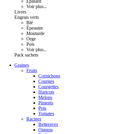
Épinard
Voir plus...
Livres
Engrais verts
Blé
Épeautre
Moutarde
Orge
Pois
Voir plus...
Pack sachets
Graines
Fruits
Cornichons
Courges
Courgettes
Haricots
Melons
Piments
Pois
Tomates
Racines
Betteraves
Oignon