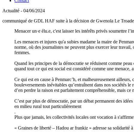
Contact
Actualité - 04/06/2024
communiqué de GDL HAF suite à la décision de Gwenola Le Troadec de 
Menacer un·e élu.e, c'est laisser les intérêts privés soumettre l’in
Les menaces et injures qu'a subies madame la maire de Penmarc’h,
norme, où des journalistes ne peuvent plus exercer leur travail,
femmes.
Quand les principes de la démocratie se réduisent comme peau de
quand tout ce qui est social est considéré comme une menace, alor
Ce qui est en cause à Penmarc’h, et malheureusement ailleurs, ou
bouleversements inévitables qu’entraînent dans nos sociétés le r
d’en perdre la raison est parfaitement compréhensible, mais ce n'
C’est par plus de démocratie, par un débat permanent des idées 
en milieu rural tout particulièrement
.
Plus que jamais, les collectivités locales ont vocation à s'affirm
« Graines de liberté – Hadou ar frankiz » adresse sa solidarité