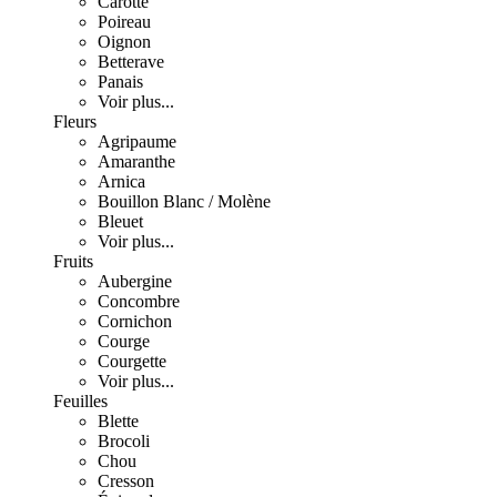
Carotte
Poireau
Oignon
Betterave
Panais
Voir plus...
Fleurs
Agripaume
Amaranthe
Arnica
Bouillon Blanc / Molène
Bleuet
Voir plus...
Fruits
Aubergine
Concombre
Cornichon
Courge
Courgette
Voir plus...
Feuilles
Blette
Brocoli
Chou
Cresson