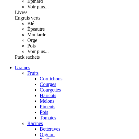
Épinard
Voir plus...
Livres
Engrais verts
Blé
Épeautre
Moutarde
Orge
Pois
Voir plus...
Pack sachets
Graines
Fruits
Cornichons
Courges
Courgettes
Haricots
Melons
Piments
Pois
Tomates
Racines
Betteraves
Oignon