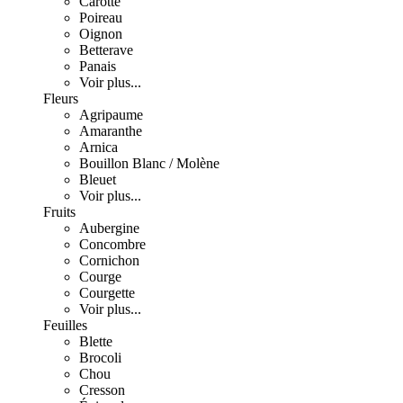
Carotte
Poireau
Oignon
Betterave
Panais
Voir plus...
Fleurs
Agripaume
Amaranthe
Arnica
Bouillon Blanc / Molène
Bleuet
Voir plus...
Fruits
Aubergine
Concombre
Cornichon
Courge
Courgette
Voir plus...
Feuilles
Blette
Brocoli
Chou
Cresson