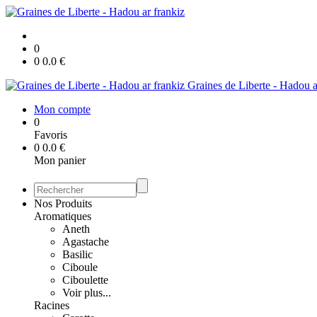
0
0
0.0
€
Graines de Liberte - Hadou a
Mon compte
0
Favoris
0
0.0
€
Mon panier
Nos Produits
Aromatiques
Aneth
Agastache
Basilic
Ciboule
Ciboulette
Voir plus...
Racines