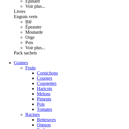
Épinard
Voir plus...
Livres
Engrais verts
Blé
Épeautre
Moutarde
Orge
Pois
Voir plus...
Pack sachets
Graines
Fruits
Cornichons
Courges
Courgettes
Haricots
Melons
Piments
Pois
Tomates
Racines
Betteraves
Oignon