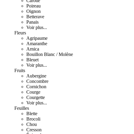
Carotte
Poireau
Oignon
Betterave
Panais
Voir plus...
Fleurs
Agripaume
Amaranthe
Arnica
Bouillon Blanc / Molène
Bleuet
Voir plus...
Fruits
Aubergine
Concombre
Cornichon
Courge
Courgette
Voir plus...
Feuilles
Blette
Brocoli
Chou
Cresson