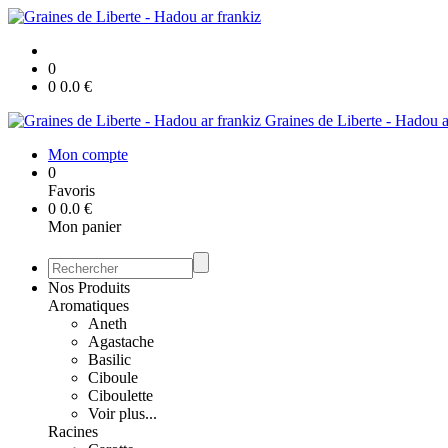
0
0
0.0
€
Graines de Liberte - Hadou a
Mon compte
0
Favoris
0
0.0
€
Mon panier
Nos Produits
Aromatiques
Aneth
Agastache
Basilic
Ciboule
Ciboulette
Voir plus...
Racines