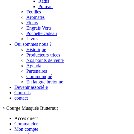
Radis
Poireau
Feuilles
Aromates
Fleurs
Engrais Verts
Pochette cadeau
Livres
Qui sommes nous ?
Historique
Producteurs·trices
Nos points de vente
Agenda
Partenaires
Communiqué
En langue bretonne
Devenir associé·e
Conseils
contact
>
Courge Musquée Butternut
Accès direct
Commander
Mon compte