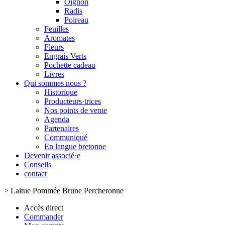
Oignon
Radis
Poireau
Feuilles
Aromates
Fleurs
Engrais Verts
Pochette cadeau
Livres
Qui sommes nous ?
Historique
Producteurs·trices
Nos points de vente
Agenda
Partenaires
Communiqué
En langue bretonne
Devenir associé·e
Conseils
contact
>
Laitue Pommée Brune Percheronne
Accès direct
Commander