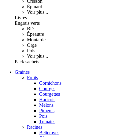
Cresson
Épinard
Voir plus...
Livres
Engrais verts
Blé
Épeautre
Moutarde
Orge
Pois
Voir plus...
Pack sachets
Graines
Fruits
Cornichons
Courges
Courgettes
Haricots
Melons
Piments
Pois
Tomates
Racines
Betteraves