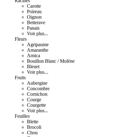
Racines
Carotte
Poireau
Oignon
Betterave
Panais
Voir plus...
Fleurs
Agripaume
Amaranthe
Arnica
Bouillon Blanc / Molène
Bleuet
Voir plus...
Fruits
Aubergine
Concombre
Cornichon
Courge
Courgette
Voir plus...
Feuilles
Blette
Brocoli
Chou