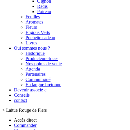
Oignon
Radis
Poireau
Feuilles
Aromates
Fleurs
Engrais Verts
Pochette cadeau
Livres
Qui sommes nous ?
Historique
Producteurs·trices
Nos points de vente
Agenda
Partenaires
Communiqué
En langue bretonne
Devenir associé·e
Conseils
contact
>
Laitue Rouge de Flers
Accès direct
Commander