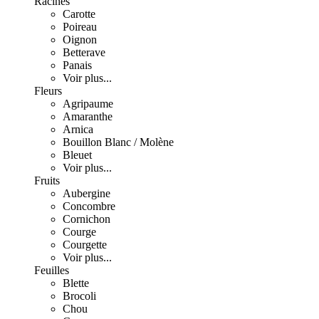
Racines
Carotte
Poireau
Oignon
Betterave
Panais
Voir plus...
Fleurs
Agripaume
Amaranthe
Arnica
Bouillon Blanc / Molène
Bleuet
Voir plus...
Fruits
Aubergine
Concombre
Cornichon
Courge
Courgette
Voir plus...
Feuilles
Blette
Brocoli
Chou