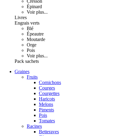
Cresson
Épinard
Voir plus...
Livres
Engrais verts
Blé
Épeautre
Moutarde
Orge
Pois
Voir plus...
Pack sachets
Graines
Fruits
Cornichons
Courges
Courgettes
Haricots
Melons
Piments
Pois
Tomates
Racines
Betteraves