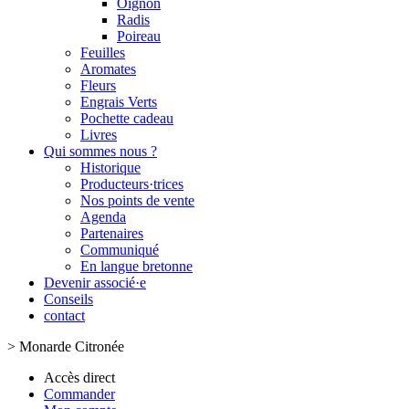
Oignon
Radis
Poireau
Feuilles
Aromates
Fleurs
Engrais Verts
Pochette cadeau
Livres
Qui sommes nous ?
Historique
Producteurs·trices
Nos points de vente
Agenda
Partenaires
Communiqué
En langue bretonne
Devenir associé·e
Conseils
contact
>
Monarde Citronée
Accès direct
Commander