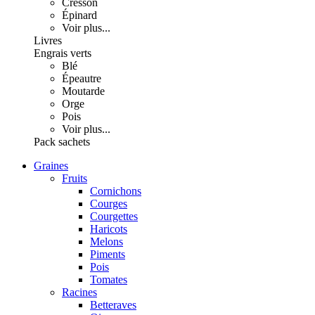
Cresson
Épinard
Voir plus...
Livres
Engrais verts
Blé
Épeautre
Moutarde
Orge
Pois
Voir plus...
Pack sachets
Graines
Fruits
Cornichons
Courges
Courgettes
Haricots
Melons
Piments
Pois
Tomates
Racines
Betteraves