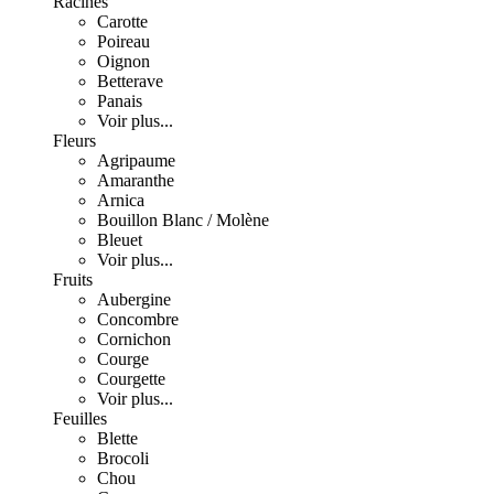
Racines
Carotte
Poireau
Oignon
Betterave
Panais
Voir plus...
Fleurs
Agripaume
Amaranthe
Arnica
Bouillon Blanc / Molène
Bleuet
Voir plus...
Fruits
Aubergine
Concombre
Cornichon
Courge
Courgette
Voir plus...
Feuilles
Blette
Brocoli
Chou