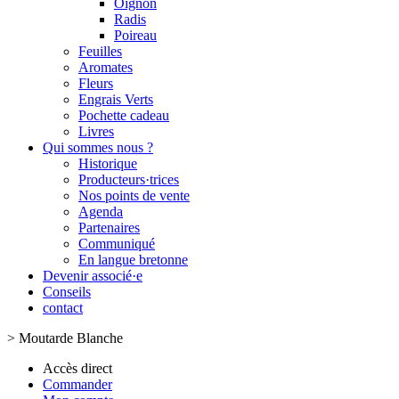
Oignon
Radis
Poireau
Feuilles
Aromates
Fleurs
Engrais Verts
Pochette cadeau
Livres
Qui sommes nous ?
Historique
Producteurs·trices
Nos points de vente
Agenda
Partenaires
Communiqué
En langue bretonne
Devenir associé·e
Conseils
contact
>
Moutarde Blanche
Accès direct
Commander