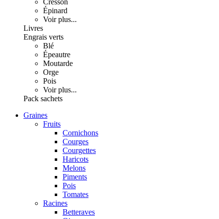
Cresson
Épinard
Voir plus...
Livres
Engrais verts
Blé
Épeautre
Moutarde
Orge
Pois
Voir plus...
Pack sachets
Graines
Fruits
Cornichons
Courges
Courgettes
Haricots
Melons
Piments
Pois
Tomates
Racines
Betteraves