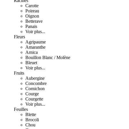
Racines
Carotte
Poireau
Oignon
Betterave
Panais
Voir plus...
Fleurs
Agripaume
Amaranthe
Arnica
Bouillon Blanc / Molène
Bleuet
Voir plus...
Fruits
Aubergine
Concombre
Cornichon
Courge
Courgette
Voir plus...
Feuilles
Blette
Brocoli
Chou