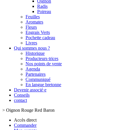
Oignon
Radis
Poireau
Feuilles
Aromates
Fleurs
Engrais Verts
Pochette cadeau
Livres
Qui sommes nous ?
Historique
Producteurs·trices
Nos points de vente
Agenda
Partenaires
Communiqué
En langue bretonne
Devenir associé·e
Conseils
contact
>
Oignon Rouge Red Baron
Accès direct
Commander