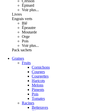
Cresson
Épinard
Voir plus...
Livres
Engrais verts
Blé
Épeautre
Moutarde
Orge
Pois
Voir plus...
Pack sachets
Graines
Fruits
Cornichons
Courges
Courgettes
Haricots
Melons
Piments
Pois
Tomates
Racines
Betteraves