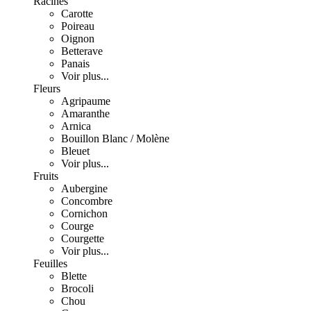
Racines
Carotte
Poireau
Oignon
Betterave
Panais
Voir plus...
Fleurs
Agripaume
Amaranthe
Arnica
Bouillon Blanc / Molène
Bleuet
Voir plus...
Fruits
Aubergine
Concombre
Cornichon
Courge
Courgette
Voir plus...
Feuilles
Blette
Brocoli
Chou