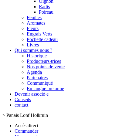
Oignon
Radis
Poireau
Feuilles
Aromates
Fleurs
Engrais Verts
Pochette cadeau
Livres
Qui sommes nous ?
Historique
Producteurs·trices
Nos points de vente
Agenda
Partenaires
Communiqué
En langue bretonne
Devenir associé·e
Conseils
contact
>
Panais Lonf Holkruin
Accès direct
Commander