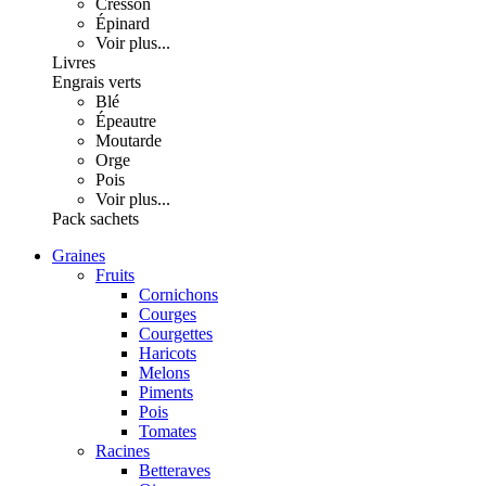
Cresson
Épinard
Voir plus...
Livres
Engrais verts
Blé
Épeautre
Moutarde
Orge
Pois
Voir plus...
Pack sachets
Graines
Fruits
Cornichons
Courges
Courgettes
Haricots
Melons
Piments
Pois
Tomates
Racines
Betteraves