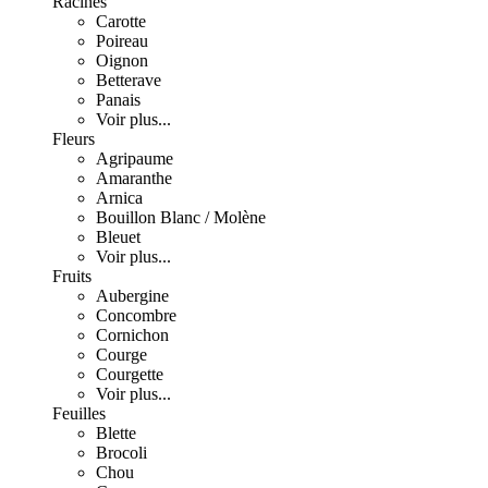
Racines
Carotte
Poireau
Oignon
Betterave
Panais
Voir plus...
Fleurs
Agripaume
Amaranthe
Arnica
Bouillon Blanc / Molène
Bleuet
Voir plus...
Fruits
Aubergine
Concombre
Cornichon
Courge
Courgette
Voir plus...
Feuilles
Blette
Brocoli
Chou