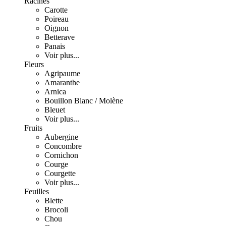
Racines
Carotte
Poireau
Oignon
Betterave
Panais
Voir plus...
Fleurs
Agripaume
Amaranthe
Arnica
Bouillon Blanc / Molène
Bleuet
Voir plus...
Fruits
Aubergine
Concombre
Cornichon
Courge
Courgette
Voir plus...
Feuilles
Blette
Brocoli
Chou