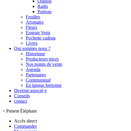
Oignon
Radis
Poireau
Feuilles
Aromates
Fleurs
Engrais Verts
Pochette cadeau
Livres
Qui sommes nous ?
Historique
Producteurs·trices
Nos points de vente
Agenda
Partenaires
Communiqué
En langue bretonne
Devenir associé·e
Conseils
contact
>
Piment Éléphant
Accès direct
Commander