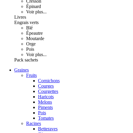
Cresson
Épinard
Voir plus...
Livres
Engrais verts
Blé
Épeautre
Moutarde
Orge
Pois
Voir plus...
Pack sachets
Graines
Fruits
Cornichons
Courges
Courgettes
Haricots
Melons
Piments
Pois
Tomates
Racines
Betteraves