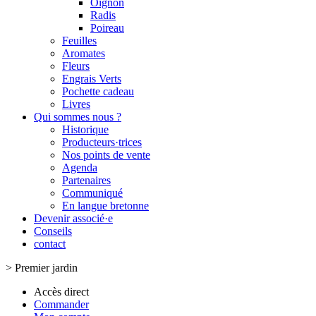
Oignon
Radis
Poireau
Feuilles
Aromates
Fleurs
Engrais Verts
Pochette cadeau
Livres
Qui sommes nous ?
Historique
Producteurs·trices
Nos points de vente
Agenda
Partenaires
Communiqué
En langue bretonne
Devenir associé·e
Conseils
contact
>
Premier jardin
Accès direct
Commander