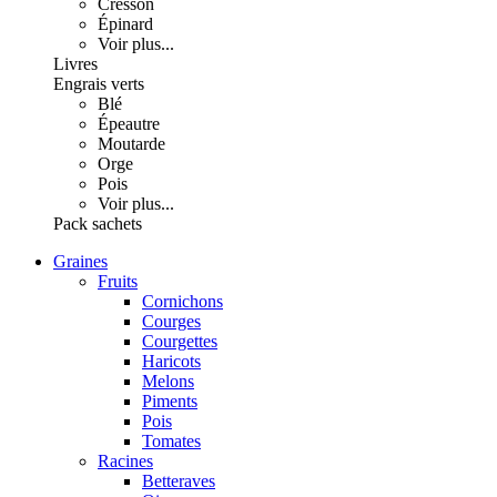
Cresson
Épinard
Voir plus...
Livres
Engrais verts
Blé
Épeautre
Moutarde
Orge
Pois
Voir plus...
Pack sachets
Graines
Fruits
Cornichons
Courges
Courgettes
Haricots
Melons
Piments
Pois
Tomates
Racines
Betteraves