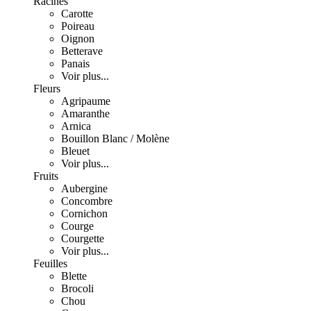
Racines
Carotte
Poireau
Oignon
Betterave
Panais
Voir plus...
Fleurs
Agripaume
Amaranthe
Arnica
Bouillon Blanc / Molène
Bleuet
Voir plus...
Fruits
Aubergine
Concombre
Cornichon
Courge
Courgette
Voir plus...
Feuilles
Blette
Brocoli
Chou