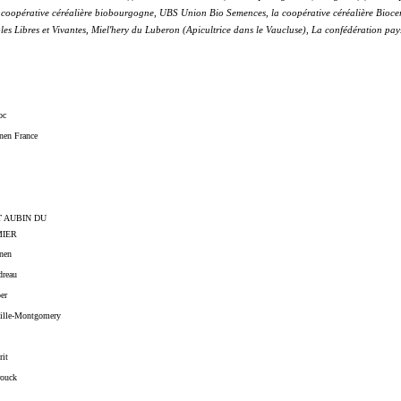
coopérative céréalière biobourgogne, UBS Union Bio Semences, la coopérative céréalière Biocer,
es Libres et Vivantes,
Miel'hery du Luberon
(
‌Apicultrice dans le Vaucluse), La confédération pa
oc
nen France
T AUBIN DU
IER
nen
dreau
er
ville-Montgomery
it
rouck