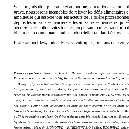
Sans organisation puissante et autonome, la « rationalisation » d
grave, nous serons incapables de relever les défis alimentaires 
ambitieuse qui associe tous les acteurs de la filière professionn
depuis les
artisans semenciers
et les artisanes semencières
qui sé
agent
·
e
·
s des collectivités locales, en passant par les transforma
bien n’est pas une marchandise industrielle standardisée, mais bi
Professionnel
·
le
·
s, militant
·
e
·
s, scientifiques, prenons date en r
Premiers signataires :
Graines de Liberté – Hadoù ar frankiz (coopérative semencière),
Pisseurs.sseuses Involontaires de Glyphosate de Bretagne, entreprise Nicolas Supiot (
de Bretagne, Syndicat National de l'Enseignement Technique Agricole Public Fédération
lactofermentation), Necense (soft drink), Coopérative Finisterra, membre du réseau Bi
Biocoop, Bourgeons (ferme maraichère bio Plouhinec), la pépinière « DES FRUITS DE
maté), D'une graine aux autres (accompagnement à la sélection des semences biologiq
Douargann, Douar Bihan, association les jardin de Thorains/creft, EARL les jardin de
GRINOU (viticulteur), Occ Bio Graines (grossiste en légumineuses et céréales bio), M
au Théâtre cantine populaire, Oé (Vins et champagne bio et soda botaniques), Restaur
(syndicat de producteurs et productrices de plantes aromatiques et médicinales) , Bio
fermes-usines
,
Magasin BIOMONDE - AUTREMENT BIO Bailleu, BOCAVRAC (épicerie