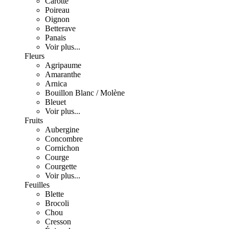
Carotte
Poireau
Oignon
Betterave
Panais
Voir plus...
Fleurs
Agripaume
Amaranthe
Arnica
Bouillon Blanc / Molène
Bleuet
Voir plus...
Fruits
Aubergine
Concombre
Cornichon
Courge
Courgette
Voir plus...
Feuilles
Blette
Brocoli
Chou
Cresson