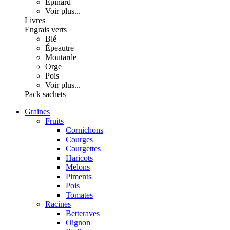
Épinard
Voir plus...
Livres
Engrais verts
Blé
Épeautre
Moutarde
Orge
Pois
Voir plus...
Pack sachets
Graines
Fruits
Cornichons
Courges
Courgettes
Haricots
Melons
Piments
Pois
Tomates
Racines
Betteraves
Oignon