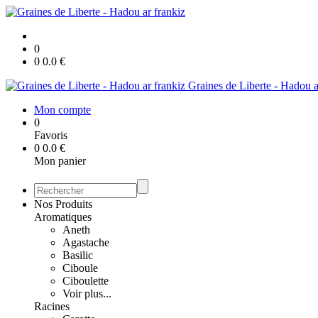
0
0
0.0
€
Graines de Liberte - Hadou a
Mon compte
0
Favoris
0
0.0
€
Mon panier
Nos Produits
Aromatiques
Aneth
Agastache
Basilic
Ciboule
Ciboulette
Voir plus...
Racines