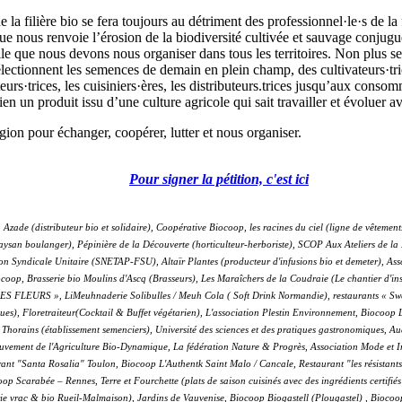
e la filière bio se fera toujours au détriment des professionnel
·
le
·
s de la
que nous renvoie l’érosion de la biodiversité cultivée et sauvage conju
elle que nous devons nous organiser dans tous les territoires. Non plus se
lectionnent les semences de demain en plein champ, des cultivateurs
·
tr
teurs
·
trices, les cuisiniers
·
ères, les distributeurs.trices jusqu’aux conso
en un produit issu d’une culture agricole qui sait travailler et évoluer a
égion pour échanger, coopérer, lutter et nous organiser.
Pour signer la pétition, c'est ici
 Azade (distributeur bio et solidaire), Coopérative Biocoop, les racines du ciel (ligne de vêtem
paysan boulanger), Pépinière de la Découverte (horticulteur-herboriste), SCOP Aux Ateliers de la 
 Syndicale Unitaire (SNETAP-FSU), Altaïr Plantes (producteur d'infusions bio et demeter), Assoc
ocoop, Brasserie bio Moulins d'Ascq (Brasseurs), Les Maraîchers de la Coudraie (Le chantier d'i
S FLEURS », LiMeuhnaderie Solibulles / Meuh Cola ( Soft Drink Normandie), restaurants « Swe
ues), Floretraiteur(Cocktail & Buffet végétarien), L'association Plestin Environnement, Biocoo
 Thorains (établissement semenciers), Université des sciences et des pratiques gastronomiques, 
ouvement de l'Agriculture Bio-Dynamique, La fédération Nature & Progrès, Association Mode et Im
ant "Santa Rosalia" Toulon, Biocoop L'Authentk Saint Malo / Cancale, Restaurant "les résistant
coop Scarabée – Rennes, Terre et Fourchette (plats de saison cuisinés avec des ingrédients certi
 vrac & bio Rueil-Malmaison),
Jardins de Vauvenise,
Biocoop Biogastell (Plougastel) , Bioco