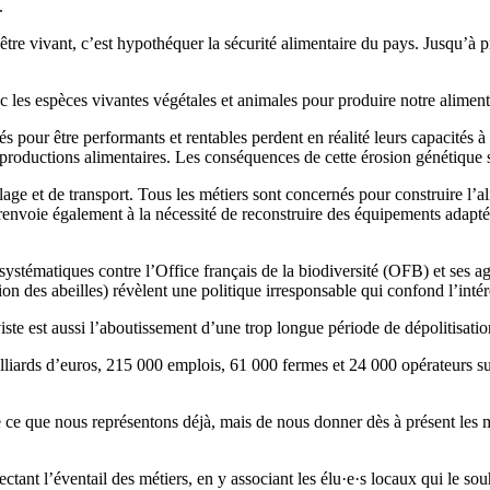
.
d’être vivant, c’est hypothéquer la sécurité alimentaire du pays. Jusqu’à 
ec les espèces vivantes végétales et animales pour produire notre aliment
 pour être performants et rentables perdent en réalité leurs capacités à
oductions alimentaires. Les conséquences de cette érosion génétique s
lage et de transport. Tous les métiers sont concernés pour construire l’
renvoie également à la nécessité de reconstruire des équipements adaptés 
ystématiques contre l’Office français de la biodiversité (OFB) et ses
ag
on des abeilles) révèlent une politique irresponsable qui confond l’intérê
iste est aussi l’aboutissement d’une trop longue période de dépolitisati
liards d’euros, 215 000 emplois, 61 000 fermes et 24 000 opérateurs sur l
 ce que nous représentons déjà, mais de nous donner dès à présent les 
ectant l’éventail des métiers, en y associant les élu
·
e
·
s locaux qui le sou