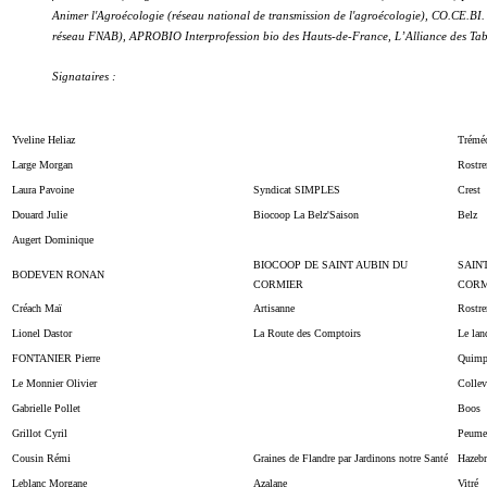
Animer l'Agroécologie (réseau national de transmission de l'agroécologie),
CO.CE.BI. 
réseau FNAB), APROBIO Interprofession bio des Hauts-de-France, L’Alliance des Tabl
Signataires :
Yveline Heliaz
Trémé
Large Morgan
Rostre
Laura Pavoine
Syndicat SIMPLES
Crest
Douard Julie
Biocoop La Belz'Saison
Belz
Augert Dominique
BIOCOOP DE SAINT AUBIN DU
SAIN
BODEVEN RONAN
CORMIER
CORM
Créach Maï
Artisanne
Rostre
Lionel Dastor
La Route des Comptoirs
Le lan
FONTANIER Pierre
Quimp
Le Monnier Olivier
Colle
Gabrielle Pollet
Boos
Grillot Cyril
Peumer
Cousin Rémi
Graines de Flandre par Jardinons notre Santé
Hazeb
Leblanc Morgane
Azalane
Vitré