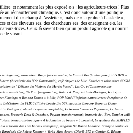
 filière, et notamment les plus exposé
·
e
·
s : les agriculteurs
·
trices ! Plus
guée au réchauffement climatique. C’est donc autour d’une politique
ulement du « champ à l’assiette », mais de « la graine à l’assiette »,
ices et des éleveurs
·
ses, des chercheurs
·
ses, des enseignant
·
e
·
s, les
mmateurs
·
trices. Ceux-là savent bien qu’un produit agricole qui nourrit
vec le vivant.
ents écologiques), association Minga faire ensemble, Le Fournil Bio (boulangerie ), PIG BZH =
Liberté (Biscuiterie bio l'Oie Gourmande), café citoyens de Lille, Faucheurs volontaires d'OGM
iation de " Défense des Victimes des Marées Vertes" , Les Cru'c (Conserverie par
nsertion maraîcher), We Vrac (magasin bio), Nature & Progrès Haute-Bretagne, les 7 épis
et Flamingo et Banana Drama » à Lille, POP Maté (l’infusion naturellement énergisante de
p La Belz'Saison, La FLB56 (Filière Locale Bio 56), magasins Biocoop Traou an Douar,
AudiES Bretagne (cabinet d'expertise comptable), Le Réseau Semences Paysannes, Le Terroir
pacts, Brasserie Deck & Donohue, Payzan (transformateur), brasserie de l’Être, Youpi et voilà
s" Paris, Restaurant-boutique « A la fontaine au beurre » à Locminé, Le syndicat des SIMPLES
fiés bio et locaux dans des bocaux consignés) , magasin BioMonde Lahonce.
Bretagne contre les
op Baradozig (Le Relecq Kerhuon), Yerba-Mate Accent (Distrib BIO et Consigné), Réseau