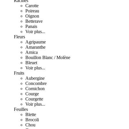
Racines
Carotte
Poireau
Oignon
Betterave
Panais
Voir plus...
Fleurs
Agripaume
Amaranthe
Arnica
Bouillon Blanc / Molène
Bleuet
Voir plus...
Fruits
Aubergine
Concombre
Cornichon
Courge
Courgette
Voir plus...
Feuilles
Blette
Brocoli
Chou