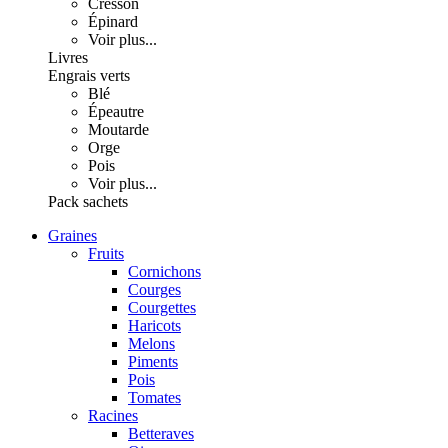
Cresson
Épinard
Voir plus...
Livres
Engrais verts
Blé
Épeautre
Moutarde
Orge
Pois
Voir plus...
Pack sachets
Graines
Fruits
Cornichons
Courges
Courgettes
Haricots
Melons
Piments
Pois
Tomates
Racines
Betteraves