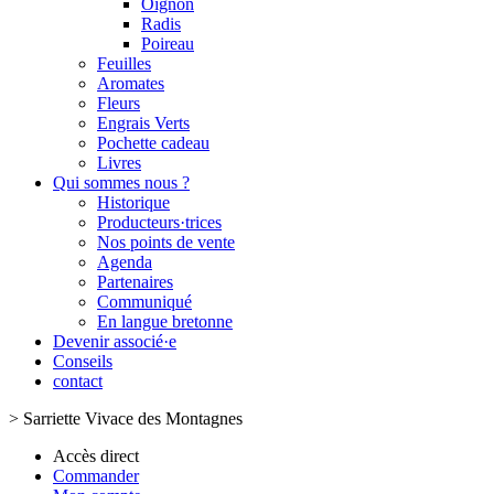
Oignon
Radis
Poireau
Feuilles
Aromates
Fleurs
Engrais Verts
Pochette cadeau
Livres
Qui sommes nous ?
Historique
Producteurs·trices
Nos points de vente
Agenda
Partenaires
Communiqué
En langue bretonne
Devenir associé·e
Conseils
contact
>
Sarriette Vivace des Montagnes
Accès direct
Commander