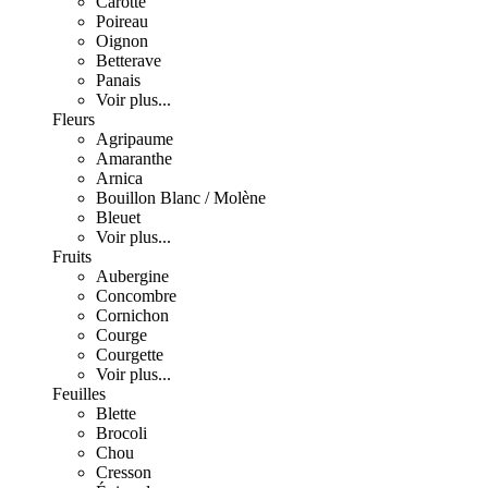
Carotte
Poireau
Oignon
Betterave
Panais
Voir plus...
Fleurs
Agripaume
Amaranthe
Arnica
Bouillon Blanc / Molène
Bleuet
Voir plus...
Fruits
Aubergine
Concombre
Cornichon
Courge
Courgette
Voir plus...
Feuilles
Blette
Brocoli
Chou
Cresson