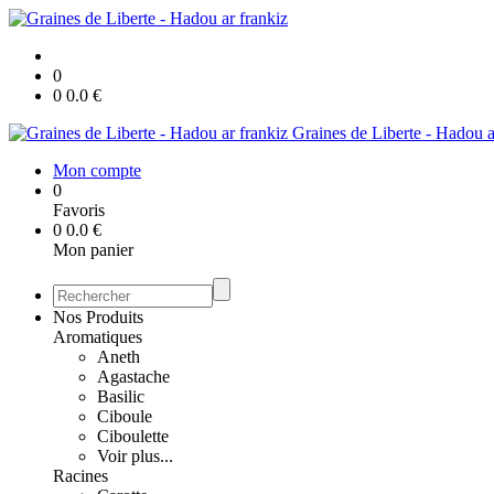
0
0
0.0
€
Graines de Liberte - Hadou a
Mon compte
0
Favoris
0
0.0
€
Mon panier
Nos Produits
Aromatiques
Aneth
Agastache
Basilic
Ciboule
Ciboulette
Voir plus...
Racines