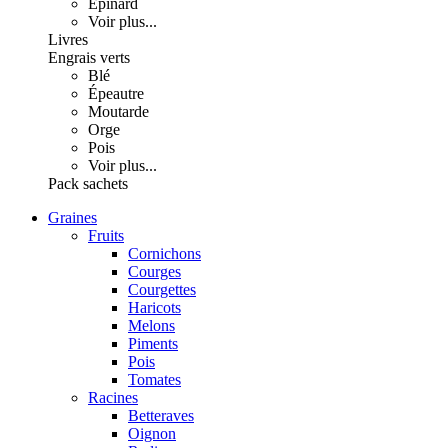
Épinard
Voir plus...
Livres
Engrais verts
Blé
Épeautre
Moutarde
Orge
Pois
Voir plus...
Pack sachets
Graines
Fruits
Cornichons
Courges
Courgettes
Haricots
Melons
Piments
Pois
Tomates
Racines
Betteraves
Oignon