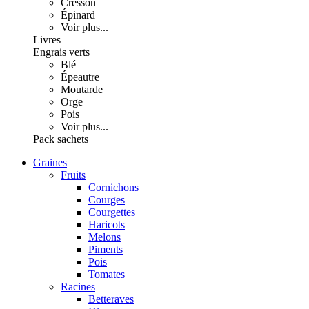
Cresson
Épinard
Voir plus...
Livres
Engrais verts
Blé
Épeautre
Moutarde
Orge
Pois
Voir plus...
Pack sachets
Graines
Fruits
Cornichons
Courges
Courgettes
Haricots
Melons
Piments
Pois
Tomates
Racines
Betteraves