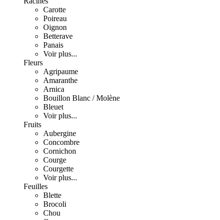
Racines
Carotte
Poireau
Oignon
Betterave
Panais
Voir plus...
Fleurs
Agripaume
Amaranthe
Arnica
Bouillon Blanc / Molène
Bleuet
Voir plus...
Fruits
Aubergine
Concombre
Cornichon
Courge
Courgette
Voir plus...
Feuilles
Blette
Brocoli
Chou