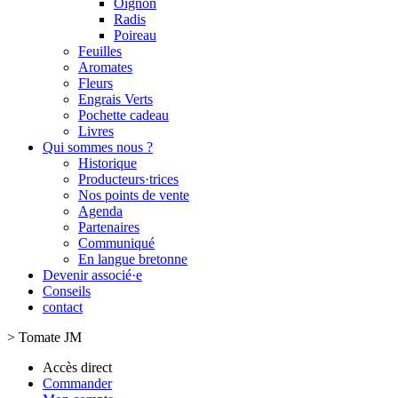
Oignon
Radis
Poireau
Feuilles
Aromates
Fleurs
Engrais Verts
Pochette cadeau
Livres
Qui sommes nous ?
Historique
Producteurs·trices
Nos points de vente
Agenda
Partenaires
Communiqué
En langue bretonne
Devenir associé·e
Conseils
contact
>
Tomate JM
Accès direct
Commander