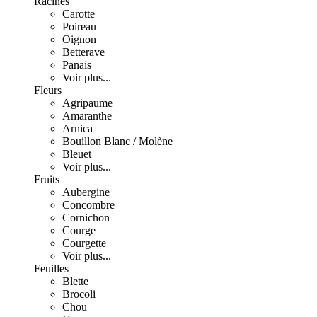
Racines
Carotte
Poireau
Oignon
Betterave
Panais
Voir plus...
Fleurs
Agripaume
Amaranthe
Arnica
Bouillon Blanc / Molène
Bleuet
Voir plus...
Fruits
Aubergine
Concombre
Cornichon
Courge
Courgette
Voir plus...
Feuilles
Blette
Brocoli
Chou