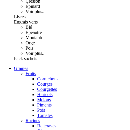
Cresson
Épinard
Voir plus...
Livres
Engrais verts
Blé
Épeautre
Moutarde
Orge
Pois
Voir plus...
Pack sachets
Graines
Fruits
Cornichons
Courges
Courgettes
Haricots
Melons
Piments
Pois
Tomates
Racines
Betteraves