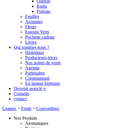
Oignon
Radis
Poireau
Feuilles
Aromates
Fleurs
Engrais Verts
Pochette cadeau
Livres
Qui sommes nous ?
Historique
Producteurs·trices
Nos points de vente
Agenda
Partenaires
Communiqué
En langue bretonne
Devenir associé·e
Conseils
contact
Graines
>
Fruits
>
Concombres
Nos Produits
Aromatiques