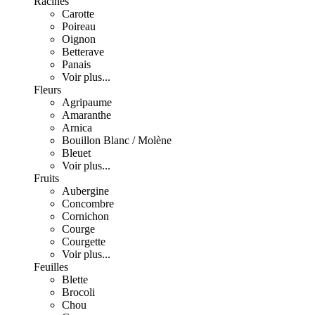
Racines
Carotte
Poireau
Oignon
Betterave
Panais
Voir plus...
Fleurs
Agripaume
Amaranthe
Arnica
Bouillon Blanc / Molène
Bleuet
Voir plus...
Fruits
Aubergine
Concombre
Cornichon
Courge
Courgette
Voir plus...
Feuilles
Blette
Brocoli
Chou