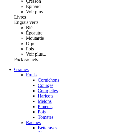
Cresson
Épinard
Voir plus...
Livres
Engrais verts
Blé
Épeautre
Moutarde
Orge
Pois
Voir plus...
Pack sachets
Graines
Fruits
Cornichons
Courges
Courgettes
Haricots
Melons
Piments
Pois
Tomates
Racines
Betteraves