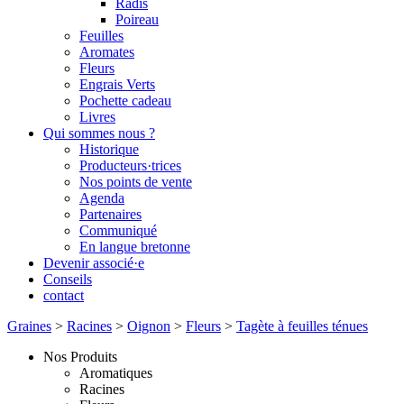
Radis
Poireau
Feuilles
Aromates
Fleurs
Engrais Verts
Pochette cadeau
Livres
Qui sommes nous ?
Historique
Producteurs·trices
Nos points de vente
Agenda
Partenaires
Communiqué
En langue bretonne
Devenir associé·e
Conseils
contact
Graines
>
Racines
>
Oignon
>
Fleurs
>
Tagète à feuilles ténues
Nos Produits
Aromatiques
Racines