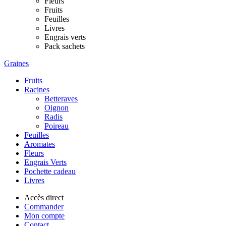
Fleurs
Fruits
Feuilles
Livres
Engrais verts
Pack sachets
Graines
Fruits
Racines
Betteraves
Oignon
Radis
Poireau
Feuilles
Aromates
Fleurs
Engrais Verts
Pochette cadeau
Livres
Accès direct
Commander
Mon compte
Contact