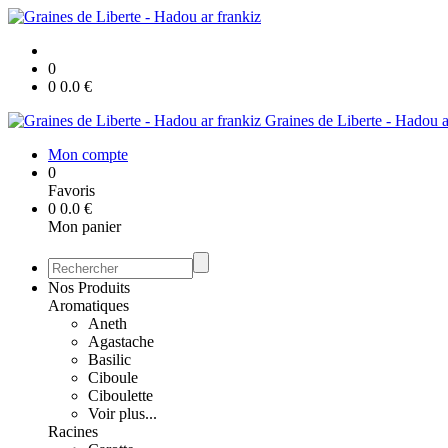
0
0
0.0
€
Graines de Liberte - Hadou a
Mon compte
0
Favoris
0
0.0
€
Mon panier
Nos Produits
Aromatiques
Aneth
Agastache
Basilic
Ciboule
Ciboulette
Voir plus...
Racines