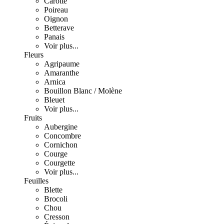
Carotte
Poireau
Oignon
Betterave
Panais
Voir plus...
Fleurs
Agripaume
Amaranthe
Arnica
Bouillon Blanc / Molène
Bleuet
Voir plus...
Fruits
Aubergine
Concombre
Cornichon
Courge
Courgette
Voir plus...
Feuilles
Blette
Brocoli
Chou
Cresson