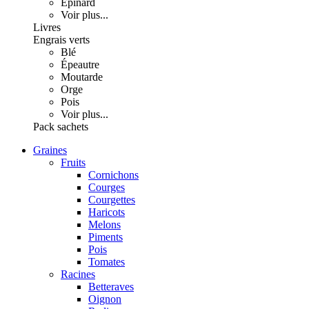
Épinard
Voir plus...
Livres
Engrais verts
Blé
Épeautre
Moutarde
Orge
Pois
Voir plus...
Pack sachets
Graines
Fruits
Cornichons
Courges
Courgettes
Haricots
Melons
Piments
Pois
Tomates
Racines
Betteraves
Oignon