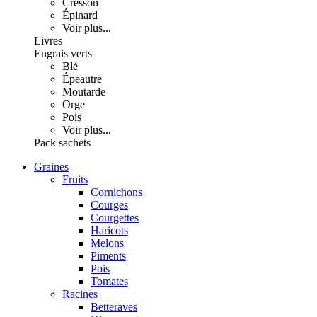
Cresson
Épinard
Voir plus...
Livres
Engrais verts
Blé
Épeautre
Moutarde
Orge
Pois
Voir plus...
Pack sachets
Graines
Fruits
Cornichons
Courges
Courgettes
Haricots
Melons
Piments
Pois
Tomates
Racines
Betteraves