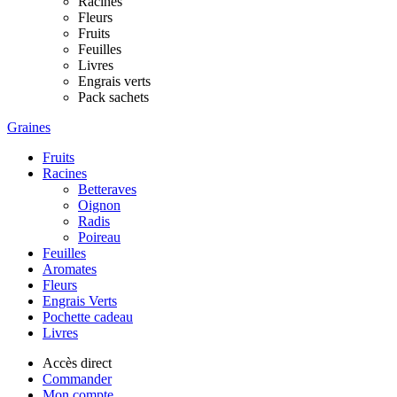
Racines
Fleurs
Fruits
Feuilles
Livres
Engrais verts
Pack sachets
Graines
Fruits
Racines
Betteraves
Oignon
Radis
Poireau
Feuilles
Aromates
Fleurs
Engrais Verts
Pochette cadeau
Livres
Accès direct
Commander
Mon compte