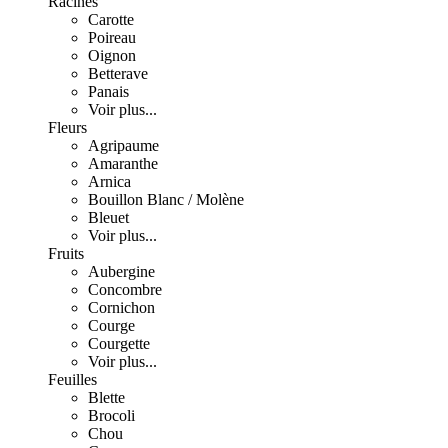
Racines
Carotte
Poireau
Oignon
Betterave
Panais
Voir plus...
Fleurs
Agripaume
Amaranthe
Arnica
Bouillon Blanc / Molène
Bleuet
Voir plus...
Fruits
Aubergine
Concombre
Cornichon
Courge
Courgette
Voir plus...
Feuilles
Blette
Brocoli
Chou