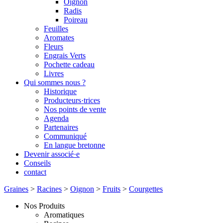
Oignon
Radis
Poireau
Feuilles
Aromates
Fleurs
Engrais Verts
Pochette cadeau
Livres
Qui sommes nous ?
Historique
Producteurs·trices
Nos points de vente
Agenda
Partenaires
Communiqué
En langue bretonne
Devenir associé·e
Conseils
contact
Graines
>
Racines
>
Oignon
>
Fruits
>
Courgettes
Nos Produits
Aromatiques