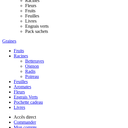
Racines
Fleurs
Fruits
Feuilles
Livres
Engrais verts
Pack sachets
Graines
Fruits
Racines
Betteraves
Oignon
Radis
Poireau
Feuilles
Aromates
Fleurs
Engrais Verts
Pochette cadeau
Livres
Accès direct
Commander
Mon compte