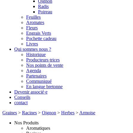
Oignon
Radis
Poireau
Feuilles
Aromates
Fleurs
Engrais Verts
Pochette cadeau
Livres
Qui sommes nous ?
Historique
Producteurs·trices
Nos points de vente
Agenda
Partenaires
Communiqué
En langue bretonne
Devenir associé·e
Conseils
contact
Graines
>
Racines
>
Oignon
>
Herbes
>
Armoise
Nos Produits
Aromatiques