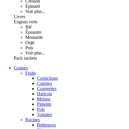
Cresson
Épinard
Voir plus...
Livres
Engrais verts
Blé
Épeautre
Moutarde
Orge
Pois
Voir plus...
Pack sachets
Graines
Fruits
Cornichons
Courges
Courgettes
Haricots
Melons
Piments
Pois
Tomates
Racines
Betteraves