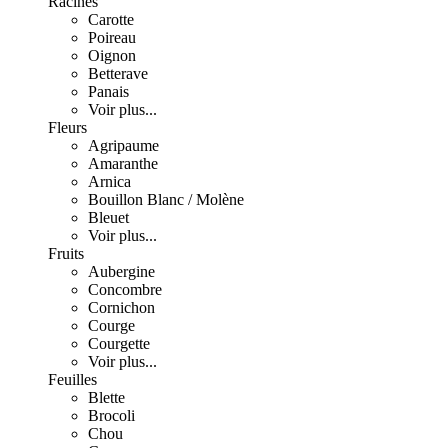
Racines
Carotte
Poireau
Oignon
Betterave
Panais
Voir plus...
Fleurs
Agripaume
Amaranthe
Arnica
Bouillon Blanc / Molène
Bleuet
Voir plus...
Fruits
Aubergine
Concombre
Cornichon
Courge
Courgette
Voir plus...
Feuilles
Blette
Brocoli
Chou