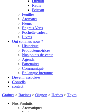
Oignon
Radis
Poireau
Feuilles
Aromates
Fleurs
Engrais Verts
Pochette cadeau
Livres
Qui sommes nous ?
Historique
Producteurs·trices
Nos points de vente
Agenda
Partenaires
Communiqué
En langue bretonne
Devenir associé·e
Conseils
contact
Graines
>
Racines
>
Oignon
>
Herbes
>
Thym
Nos Produits
Aromatiques