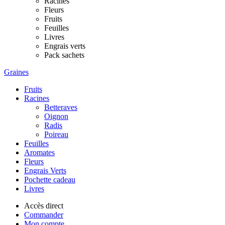
Racines
Fleurs
Fruits
Feuilles
Livres
Engrais verts
Pack sachets
Graines
Fruits
Racines
Betteraves
Oignon
Radis
Poireau
Feuilles
Aromates
Fleurs
Engrais Verts
Pochette cadeau
Livres
Accès direct
Commander
Mon compte