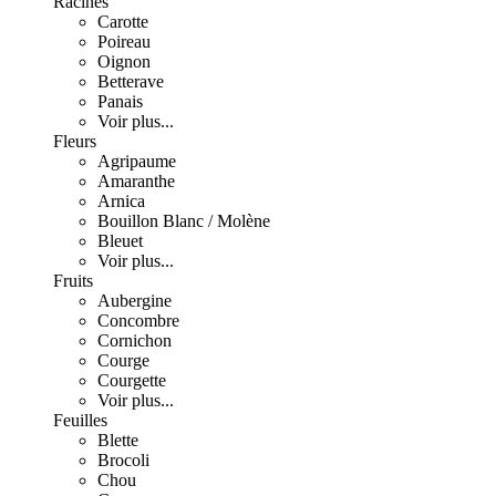
Racines
Carotte
Poireau
Oignon
Betterave
Panais
Voir plus...
Fleurs
Agripaume
Amaranthe
Arnica
Bouillon Blanc / Molène
Bleuet
Voir plus...
Fruits
Aubergine
Concombre
Cornichon
Courge
Courgette
Voir plus...
Feuilles
Blette
Brocoli
Chou