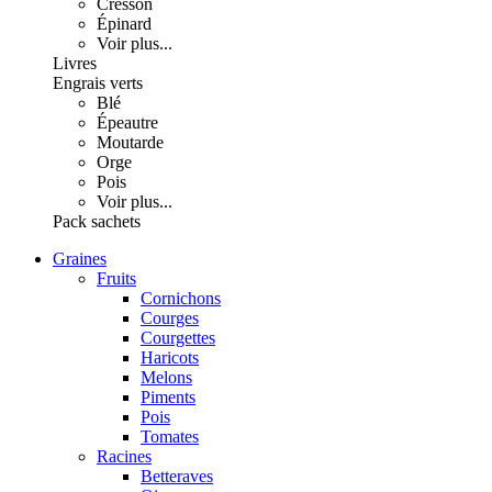
Cresson
Épinard
Voir plus...
Livres
Engrais verts
Blé
Épeautre
Moutarde
Orge
Pois
Voir plus...
Pack sachets
Graines
Fruits
Cornichons
Courges
Courgettes
Haricots
Melons
Piments
Pois
Tomates
Racines
Betteraves