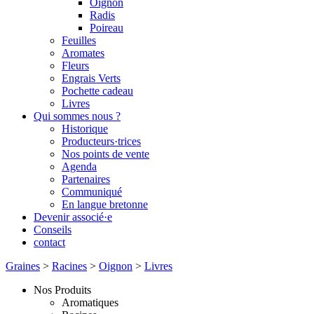
Oignon
Radis
Poireau
Feuilles
Aromates
Fleurs
Engrais Verts
Pochette cadeau
Livres
Qui sommes nous ?
Historique
Producteurs·trices
Nos points de vente
Agenda
Partenaires
Communiqué
En langue bretonne
Devenir associé·e
Conseils
contact
Graines
>
Racines
>
Oignon
>
Livres
Nos Produits
Aromatiques