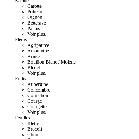
Racines
Carotte
Poireau
Oignon
Betterave
Panais
Voir plus...
Fleurs
Agripaume
Amaranthe
Arnica
Bouillon Blanc / Molène
Bleuet
Voir plus...
Fruits
Aubergine
Concombre
Cornichon
Courge
Courgette
Voir plus...
Feuilles
Blette
Brocoli
Chou