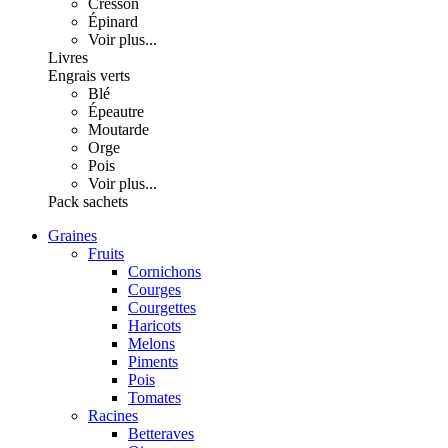
Cresson
Épinard
Voir plus...
Livres
Engrais verts
Blé
Épeautre
Moutarde
Orge
Pois
Voir plus...
Pack sachets
Graines
Fruits
Cornichons
Courges
Courgettes
Haricots
Melons
Piments
Pois
Tomates
Racines
Betteraves