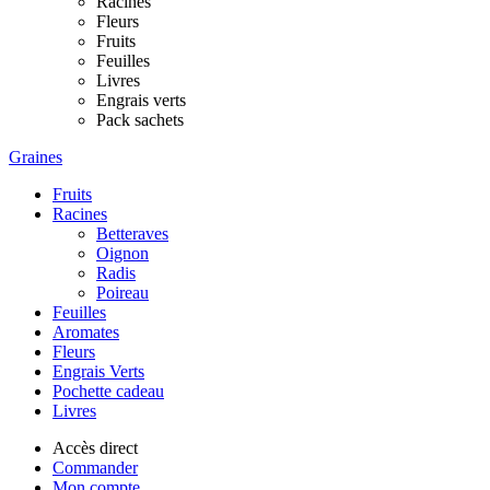
Racines
Fleurs
Fruits
Feuilles
Livres
Engrais verts
Pack sachets
Graines
Fruits
Racines
Betteraves
Oignon
Radis
Poireau
Feuilles
Aromates
Fleurs
Engrais Verts
Pochette cadeau
Livres
Accès direct
Commander
Mon compte