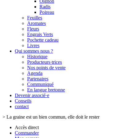
Oignon
Radis
Poireau
Feuilles
Aromates
Fleurs
Engrais Verts
Pochette cadeau
Livres
Qui sommes nous ?
Historique
Producteurs·trices
Nos points de vente
Agenda
Partenaires
Communiqué
En langue bretonne
Devenir associé·e
Conseils
contact
>
La graine est un bien commun, elle doit le rester
Accès direct
Commander