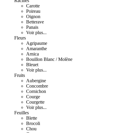
Racines
Carotte
Poireau
Oignon
Betterave
Panais
Voir plus...
Fleurs
Agripaume
Amaranthe
Arnica
Bouillon Blanc / Molène
Bleuet
Voir plus...
Fruits
Aubergine
Concombre
Cornichon
Courge
Courgette
Voir plus...
Feuilles
Blette
Brocoli
Chou