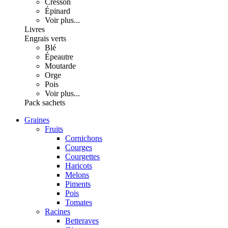
Cresson
Épinard
Voir plus...
Livres
Engrais verts
Blé
Épeautre
Moutarde
Orge
Pois
Voir plus...
Pack sachets
Graines
Fruits
Cornichons
Courges
Courgettes
Haricots
Melons
Piments
Pois
Tomates
Racines
Betteraves